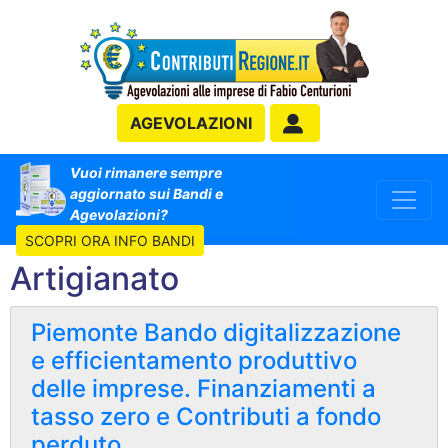
AGEVOLAZIONI
Vuoi rimanere sempre
aggiornato sui Bandi e
Agevolazioni?
SCOPRI ORA INFO BANDI
Artigianato
Piemonte Bando digitalizzazione
e efficientamento produttivo
delle imprese. Finanziamenti a
tasso zero e Contributi a fondo
perduto.