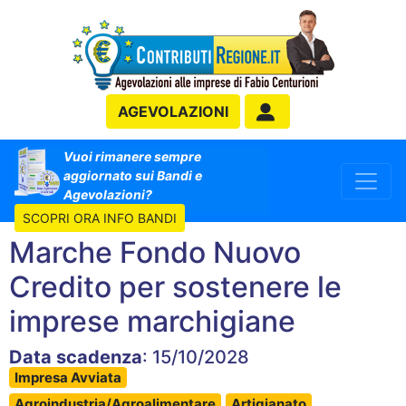
AGEVOLAZIONI
Vuoi rimanere sempre
aggiornato sui Bandi e
Agevolazioni?
SCOPRI ORA INFO BANDI
Marche Fondo Nuovo
Credito per sostenere le
imprese marchigiane
Data scadenza
: 15/10/2028
Impresa Avviata
Agroindustria/Agroalimentare
Artigianato