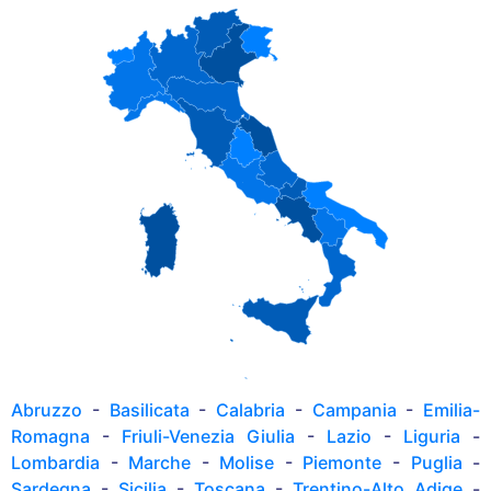
Abruzzo
-
Basilicata
-
Calabria
-
Campania
-
Emilia-
Romagna
-
Friuli-Venezia Giulia
-
Lazio
-
Liguria
-
Lombardia
-
Marche
-
Molise
-
Piemonte
-
Puglia
-
Sardegna
-
Sicilia
-
Toscana
-
Trentino-Alto Adige
-