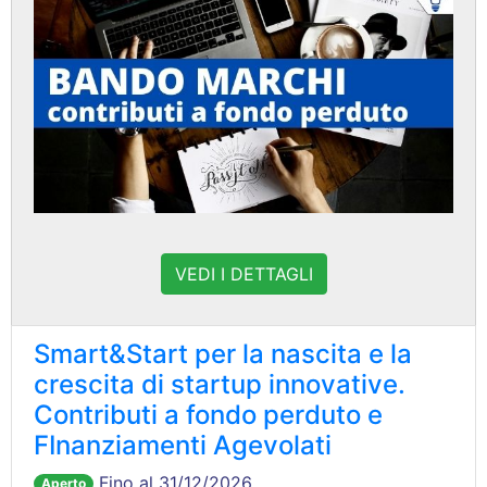
VEDI I DETTAGLI
Smart&Start per la nascita e la
crescita di startup innovative.
Contributi a fondo perduto e
FInanziamenti Agevolati
Fino al 31/12/2026
Aperto