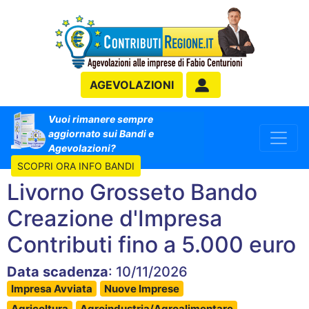
AGEVOLAZIONI
Vuoi rimanere sempre
aggiornato sui Bandi e
Agevolazioni?
SCOPRI ORA INFO BANDI
Livorno Grosseto Bando
Creazione d'Impresa
Contributi fino a 5.000 euro
Data scadenza
: 10/11/2026
Impresa Avviata
Nuove Imprese
Agricoltura
Agroindustria/Agroalimentare