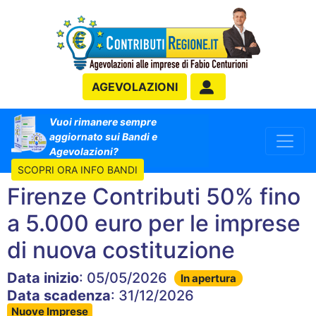
AGEVOLAZIONI
Vuoi rimanere sempre
aggiornato sui Bandi e
Agevolazioni?
SCOPRI ORA INFO BANDI
Firenze Contributi 50% fino
a 5.000 euro per le imprese
di nuova costituzione
Data inizio
: 05/05/2026
In apertura
Data scadenza
: 31/12/2026
Nuove Imprese