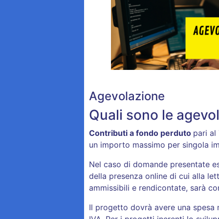
Agevolazione
Quali sono le agevol
Contributi a fondo perduto
pari al
un importo massimo per singola im
Nel caso di domande presentate esc
della presenza online di cui alla let
ammissibili e rendicontate, sarà c
Il progetto dovrà avere una spesa 