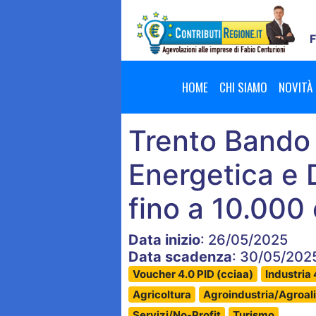
F
HOME
CHI SIAMO
NOVITÀ
Trento Bando 
Energetica e D
fino a 10.000
Data inizio
: 26/05/2025
Data scadenza
: 30/05/20
Voucher 4.0 PID (cciaa)
Industri
Agricoltura
Agroindustria/Agroal
Servizi/No-Profit
Turismo