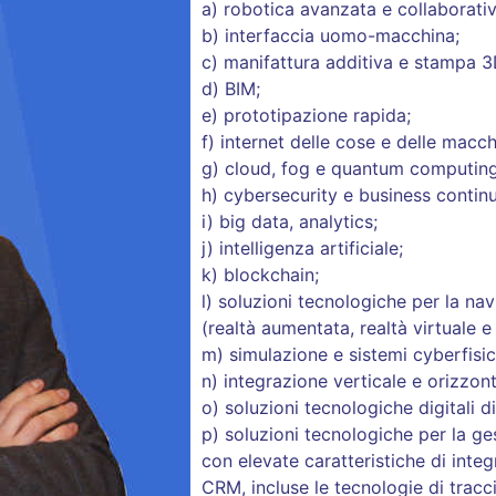
a) robotica avanzata e collaborativ
b) interfaccia uomo-macchina;
c) manifattura additiva e stampa 3
d) BIM;
e) prototipazione rapida;
f) internet delle cose e delle macch
g) cloud, fog e quantum computing
h) cybersecurity e business continu
i) big data, analytics;
j) intelligenza artificiale;
k) blockchain;
l) soluzioni tecnologiche per la na
(realtà aumentata, realtà virtuale e
m) simulazione e sistemi cyberfisic
n) integrazione verticale e orizzont
o) soluzioni tecnologiche digitali di
p) soluzioni tecnologiche per la ge
con elevate caratteristiche di inte
CRM, incluse le tecnologie di tracc