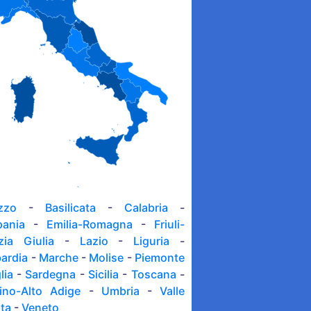
zzo
-
Basilicata
-
Calabria
-
ania
-
Emilia-Romagna
-
Friuli-
zia Giulia
-
Lazio
-
Liguria
-
ardia
-
Marche
-
Molise
-
Piemonte
lia
-
Sardegna
-
Sicilia
-
Toscana
-
tino-Alto Adige
-
Umbria
-
Valle
sta
-
Veneto