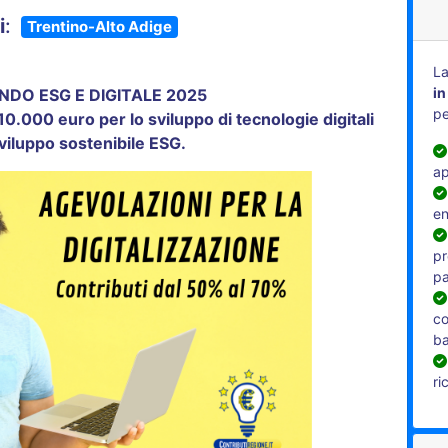
i
:
Trentino-Alto Adige
La
in
DO ESG E DIGITALE 2025
pe
10.000 euro per lo sviluppo di tecnologie digitali
sviluppo sostenibile ESG.
ap
en
pr
pa
co
b
ri