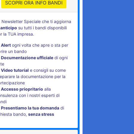
SCOPRI ORA INFO BANDI
 Newsletter Speciale che ti aggiorna
 anticipo
su tutti i bandi disponibili
r la TUA impresa.
Alert
ogni volta che apre o sta per
rire un bando
Documentazione ufficiale
di ogni
te
Video tutorial
e consigli su come
eparare la documentazione per la
rtecipazione
Accesso priopritario
alla
nsulenza con i nostri esperti di
andi
Presentiamo la tua domanda
di
chiesta bando,
senza stress