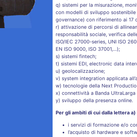
q) sistemi per la misurazione, mon
con modelli di sviluppo sostenibile 
governance) con riferimento ai 17 o
r) attivazione di percorsi di allineam
responsabilità sociale, verifica de
ISO/IEC 27000-series, UNI ISO 26
EN ISO 9000, ISO 37001,…);
s) sistemi fintech;
t) sistemi EDI, electronic data inte
u) geolocalizzazione;
v) system integration applicata all
w) tecnologie della Next Productio
x) connettività a Banda UltraLarga
y) sviluppo della presenza online.
Per gli ambiti di cui dalla lettera a
i servizi di formazione e/o co
l’acquisto di hardware e softwa