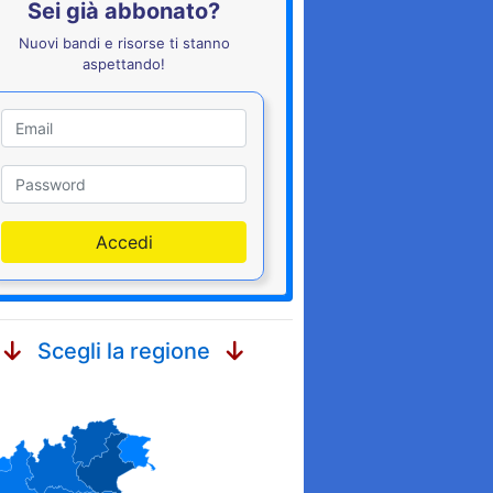
Sei già abbonato?
Nuovi bandi e risorse ti stanno
aspettando!
Utente
Password
Accedi
Scegli la regione