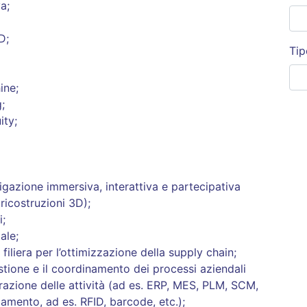
a;
D;
Tip
ine;
;
ity;
vigazione immersiva, interattiva e partecipativa
 ricostruzioni 3D);
i;
ale;
 filiera per l’ottimizzazione della supply chain;
stione e il coordinamento dei processi aziendali
grazione delle attività (ad es. ERP, MES, PLM, SCM,
iamento, ad es. RFID, barcode, etc.);