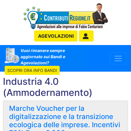
AGEVOLAZIONI
Vuoi rimanere sempre
aggiornato sui Bandi e
Agevolazioni?
SCOPRI ORA INFO BANDI
Industria 4.0
(Ammodernamento)
Marche Voucher per la
digitalizzazione e la transizione
ecologica delle imprese. Incentivi