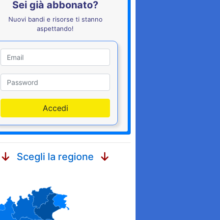
Sei già abbonato?
Nuovi bandi e risorse ti stanno
aspettando!
Utente
Password
Accedi
Scegli la regione