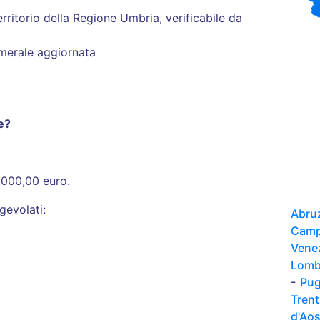
ritorio della Regione Umbria, verificabile da
camerale aggiornata
e?
.000,00 euro.
gevolati:
Abru
Camp
Vene
Lomb
-
Pug
Tren
d'Ao