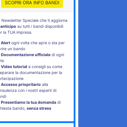
SCOPRI ORA INFO BANDI
 Newsletter Speciale che ti aggiorna
 anticipo
su tutti i bandi disponibili
r la TUA impresa.
Alert
ogni volta che apre o sta per
rire un bando
Documentazione ufficiale
di ogni
te
Video tutorial
e consigli su come
eparare la documentazione per la
rtecipazione
Accesso priopritario
alla
nsulenza con i nostri esperti di
andi
Presentiamo la tua domanda
di
chiesta bando,
senza stress