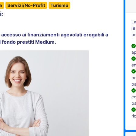
a
Servizi/No-Profit
Turismo
i
:
La
in
di accesso ai finanziamenti agevolati erogabili a
pe
l fondo prestiti Medium.
ap
en
pr
pa
co
b
ri