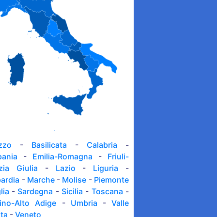
zzo
-
Basilicata
-
Calabria
-
ania
-
Emilia-Romagna
-
Friuli-
zia Giulia
-
Lazio
-
Liguria
-
ardia
-
Marche
-
Molise
-
Piemonte
lia
-
Sardegna
-
Sicilia
-
Toscana
-
tino-Alto Adige
-
Umbria
-
Valle
sta
-
Veneto