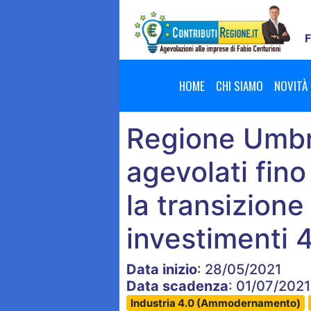
F
HOME
CHI SIAMO
NOVITÀ
Regione Umbr
agevolati fin
la transizione 
investimenti 
Data inizio
: 28/05/2021
Data scadenza
: 01/07/202
Industria 4.0 (Ammodernamento)