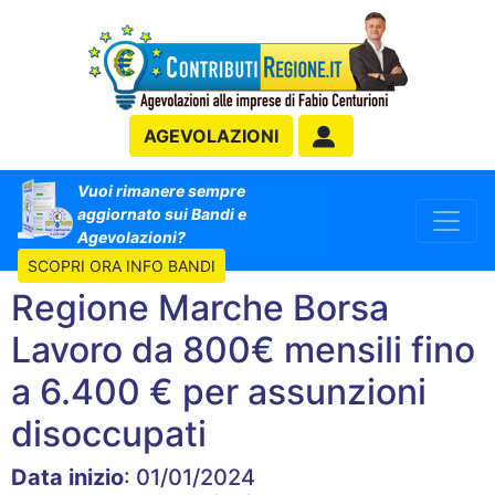
AGEVOLAZIONI
Vuoi rimanere sempre
aggiornato sui Bandi e
Agevolazioni?
SCOPRI ORA INFO BANDI
Regione Marche Borsa
Lavoro da 800€ mensili fino
a 6.400 € per assunzioni
disoccupati
Data inizio
: 01/01/2024