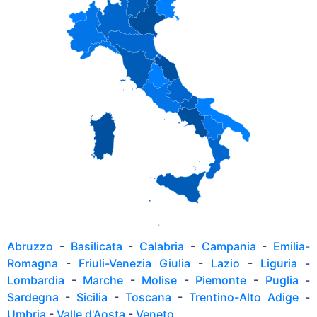
Abruzzo
-
Basilicata
-
Calabria
-
Campania
-
Emilia-
Romagna
-
Friuli-Venezia Giulia
-
Lazio
-
Liguria
-
Lombardia
-
Marche
-
Molise
-
Piemonte
-
Puglia
-
Sardegna
-
Sicilia
-
Toscana
-
Trentino-Alto Adige
-
Umbria
-
Valle d'Aosta
-
Veneto