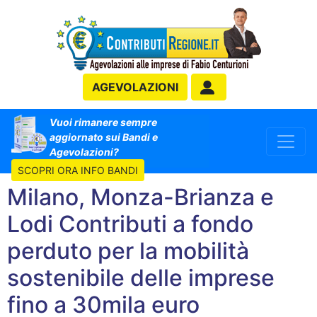
AGEVOLAZIONI
Vuoi rimanere sempre
aggiornato sui Bandi e
Agevolazioni?
SCOPRI ORA INFO BANDI
Milano, Monza-Brianza e
Lodi Contributi a fondo
perduto per la mobilità
sostenibile delle imprese
fino a 30mila euro