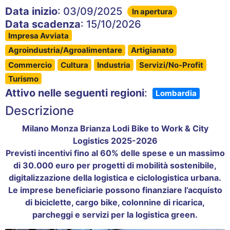
Data inizio
: 03/09/2025
In apertura
Data scadenza
: 15/10/2026
Impresa Avviata
Agroindustria/Agroalimentare
Artigianato
Commercio
Cultura
Industria
Servizi/No-Profit
Turismo
Attivo nelle seguenti regioni
:
Lombardia
Descrizione
Milano Monza Brianza Lodi Bike to Work & City
Logistics 2025-2026
Previsti incentivi fino al 60% delle spese e un massimo
di 30.000 euro per progetti di mobilità sostenibile,
digitalizzazione della logistica e ciclologistica urbana.
Le imprese beneficiarie possono finanziare l’acquisto
di biciclette, cargo bike, colonnine di ricarica,
parcheggi e servizi per la logistica green.