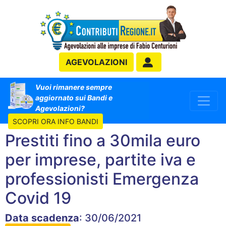
AGEVOLAZIONI
Vuoi rimanere sempre
aggiornato sui Bandi e
Agevolazioni?
SCOPRI ORA INFO BANDI
Prestiti fino a 30mila euro
per imprese, partite iva e
professionisti Emergenza
Covid 19
Data scadenza
: 30/06/2021