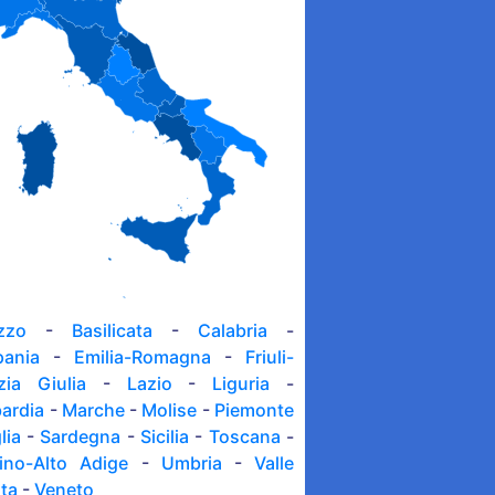
zzo
-
Basilicata
-
Calabria
-
ania
-
Emilia-Romagna
-
Friuli-
zia Giulia
-
Lazio
-
Liguria
-
ardia
-
Marche
-
Molise
-
Piemonte
lia
-
Sardegna
-
Sicilia
-
Toscana
-
tino-Alto Adige
-
Umbria
-
Valle
sta
-
Veneto