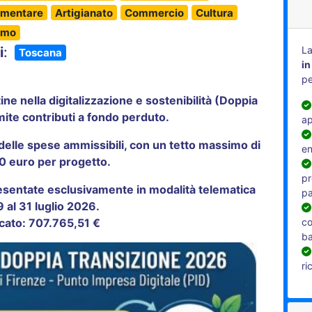
imentare
Artigianato
Commercio
Cultura
smo
La
i
:
Toscana
in
pe
ne nella digitalizzazione e sostenibilità (Doppia
mite contributi a fondo perduto
.
ap
delle spese ammissibili, con un tetto massimo di
en
0 euro per progetto
.
pr
entate esclusivamente in modalità telematica
pa
9 al 31 luglio 2026
.
co
cato: 707.765,51 €
b
ri