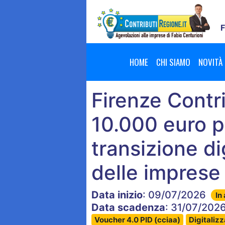
F
HOME
CHI SIAMO
NOVITÀ
Firenze Contr
10.000 euro p
transizione di
delle imprese
Data inizio
: 09/07/2026
In
Data scadenza
: 31/07/202
Voucher 4.0 PID (cciaa)
Digitaliz