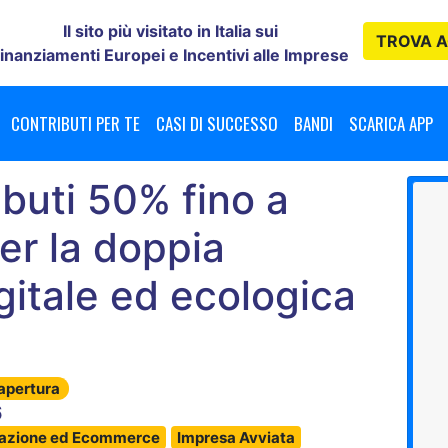
Il sito più visitato in Italia sui
TROVA
A
inanziamenti Europei e Incentivi alle Imprese
CONTRIBUTI PER TE
CASI DI SUCCESSO
BANDI
SCARICA APP
ibuti 50% fino a
er la doppia
gitale ed ecologica
 apertura
6
zazione ed Ecommerce
Impresa Avviata