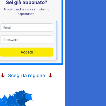
Sei già abbonato?
Nuovi bandi e risorse ti stanno
aspettando!
Utente
Password
Accedi
Scegli la regione