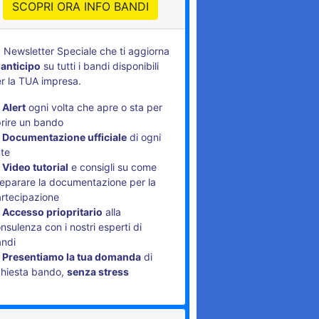
SCOPRI ORA INFO BANDI
 Newsletter Speciale che ti aggiorna
 anticipo
su tutti i bandi disponibili
r la TUA impresa.
Alert
ogni volta che apre o sta per
rire un bando
Documentazione ufficiale
di ogni
te
Video tutorial
e consigli su come
eparare la documentazione per la
rtecipazione
Accesso priopritario
alla
nsulenza con i nostri esperti di
andi
Presentiamo la tua domanda
di
chiesta bando,
senza stress