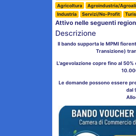
Agricoltura
Agroindustria/Agroal
Industria
Servizi/No-Profit
Turi
Attivo nelle seguenti region
Descrizione
Il bando supporta le MPMI fiorenti
Transizione) tra
L'agevolazione copre fino al 50% 
10.00
Le domande possono essere pres
dal 
Allo