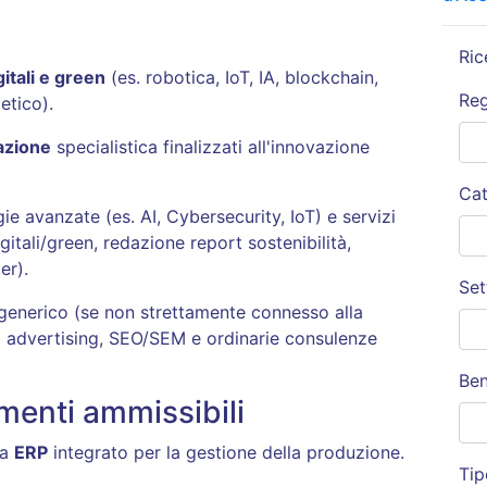
Ric
itali e green
(es. robotica, IoT, IA, blockchain,
Re
etico)
.
azione
specialistica finalizzati all'innovazione
Cat
ie avanzate (es. AI, Cybersecurity, IoT) e servizi
gitali/green, redazione report sostenibilità,
er)
.
Set
generico (se non strettamente connesso alla
eb advertising, SEO/SEM e ordinarie consulenze
Ben
menti ammissibili
ma
ERP
integrato per la gestione della produzione
.
Tip