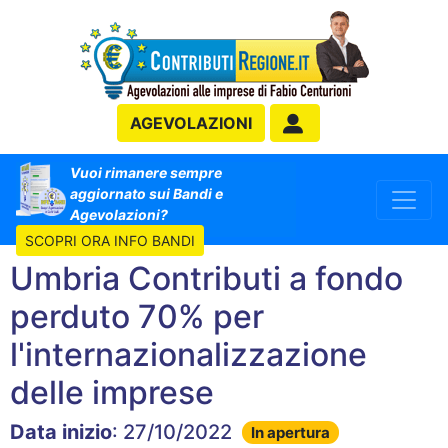
AGEVOLAZIONI
Vuoi rimanere sempre
aggiornato sui Bandi e
Agevolazioni?
SCOPRI ORA INFO BANDI
Umbria Contributi a fondo
perduto 70% per
l'internazionalizzazione
delle imprese
Data inizio
: 27/10/2022
In apertura