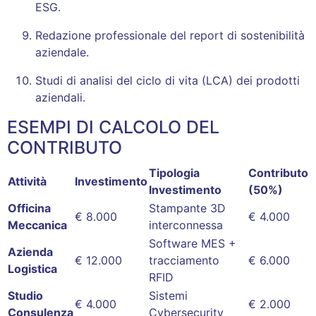
ESG
.
Redazione professionale del report di sostenibilità
aziendale
.
Studi di analisi del ciclo di vita (LCA) dei prodotti
aziendali
.
ESEMPI DI CALCOLO DEL
CONTRIBUTO
Tipologia
Contributo
Attività
Investimento
Investimento
(50%)
Officina
Stampante 3D
€ 8.000
€ 4.000
Meccanica
interconnessa
Software MES +
Azienda
€ 12.000
tracciamento
€ 6.000
Logistica
RFID
Studio
Sistemi
€ 4.000
€ 2.000
Consulenza
Cybersecurity