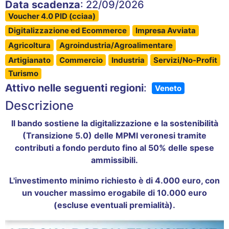
Data scadenza
: 22/09/2026
Voucher 4.0 PID (cciaa)
Digitalizzazione ed Ecommerce
Impresa Avviata
Agricoltura
Agroindustria/Agroalimentare
Artigianato
Commercio
Industria
Servizi/No-Profit
Turismo
Attivo nelle seguenti regioni
:
Veneto
Descrizione
Il bando sostiene la digitalizzazione e la sostenibilità
(Transizione 5.0) delle MPMI veronesi tramite
contributi a fondo perduto fino al 50% delle spese
ammissibili
.
L'investimento minimo richiesto è di 4.000 euro, con
un voucher massimo erogabile di 10.000 euro
(escluse eventuali premialità)
.