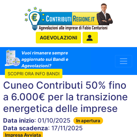
AGEVOLAZIONI
Vuoi rimanere sempre
aggiornato sui Bandi e
Agevolazioni?
SCOPRI ORA INFO BANDI
Cuneo Contributi 50% fino
a 6.000€ per la transizione
energetica delle imprese
Data inizio
: 01/10/2025
In apertura
Data scadenza
: 17/11/2025
Impresa Avviata