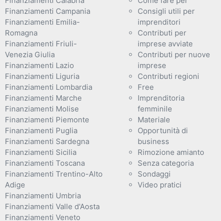
Finanziamenti Calabria
Come fare per
Finanziamenti Campania
Consigli utili per
Finanziamenti Emilia-
imprenditori
Romagna
Contributi per
Finanziamenti Friuli-
imprese avviate
Venezia Giulia
Contributi per nuove
Finanziamenti Lazio
imprese
Finanziamenti Liguria
Contributi regioni
Finanziamenti Lombardia
Free
Finanziamenti Marche
Imprenditoria
Finanziamenti Molise
femminile
Finanziamenti Piemonte
Materiale
Finanziamenti Puglia
Opportunità di
Finanziamenti Sardegna
business
Finanziamenti Sicilia
Rimozione amianto
Finanziamenti Toscana
Senza categoria
Finanziamenti Trentino-Alto
Sondaggi
Adige
Video pratici
Finanziamenti Umbria
Finanziamenti Valle d'Aosta
Finanziamenti Veneto