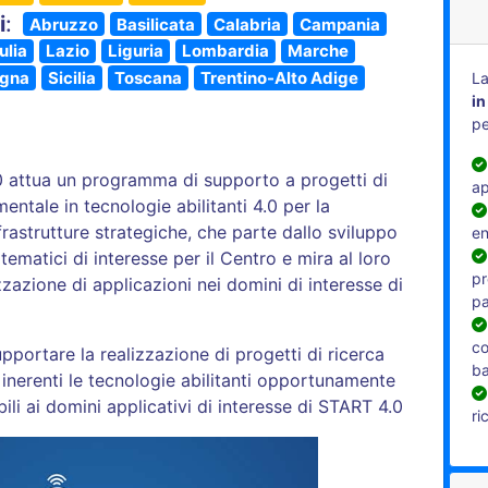
i
:
Abruzzo
Basilicata
Calabria
Campania
ulia
Lazio
Liguria
Lombardia
Marche
gna
Sicilia
Toscana
Trentino-Alto Adige
La
in
pe
 attua un programma di supporto a progetti di
ap
mentale in tecnologie abilitanti 4.0 per la
frastrutture strategiche, che parte dallo sviluppo
en
 tematici di interesse per il Centro e mira al loro
pr
zazione di applicazioni nei domini di interesse di
pa
co
pportare la realizzazione di progetti di ricerca
b
 inerenti le tecnologie abilitanti opportunamente
bili ai domini applicativi di interesse di START 4.0
ri