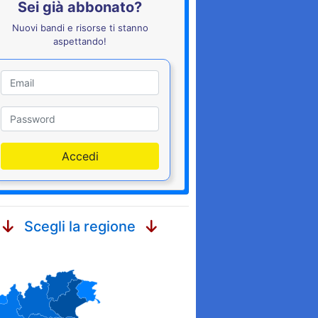
Sei già abbonato?
Nuovi bandi e risorse ti stanno
aspettando!
Utente
Password
Accedi
Scegli la regione