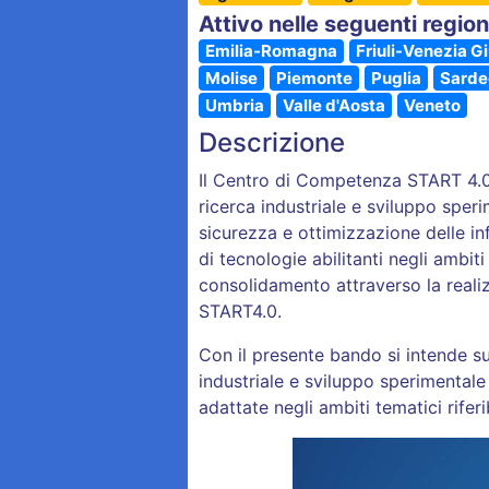
Attivo nelle seguenti region
Emilia-Romagna
Friuli-Venezia Gi
Molise
Piemonte
Puglia
Sarde
Umbria
Valle d'Aosta
Veneto
Descrizione
Il Centro di Competenza START 4.0
ricerca industriale e sviluppo speri
sicurezza e ottimizzazione delle in
di tecnologie abilitanti negli ambiti
consolidamento attraverso la realiz
START4.0.
Con il presente bando si intende su
industriale e sviluppo sperimentale
adattate negli ambiti tematici riferi