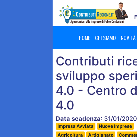
F
HOME
CHI SIAMO
NOVITÀ
Contributi ric
sviluppo sper
4.0 - Centro 
4.0
Data scadenza
: 31/01/202
Impresa Avviata
Nuove Imprese
Agricoltura
Artigianato
Commer