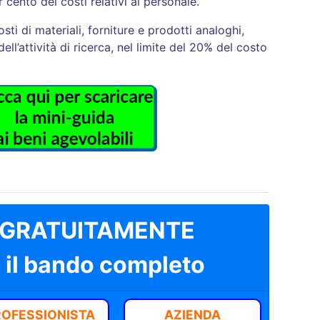
 cento dei costi relativi al personale.
 costi di materiali, forniture e prodotti analoghi,
ell’attività di ricerca, nel limite del 20% del costo
ti GRATUITAMENTE
 il bando completo
ROFESSIONISTA
AZIENDA