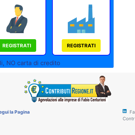
REGISTRATI
REGISTRATI
i, NO carta di credito
egui la Pagina
Fa
Contr