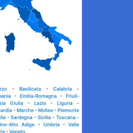
zzo
-
Basilicata
-
Calabria
-
ania
-
Emilia-Romagna
-
Friuli-
zia Giulia
-
Lazio
-
Liguria
-
ardia
-
Marche
-
Molise
-
Piemonte
lia
-
Sardegna
-
Sicilia
-
Toscana
-
tino-Alto Adige
-
Umbria
-
Valle
sta
-
Veneto