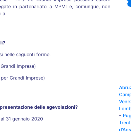
regate in partenariato a MPMI e, comunque, non
la.
li?
i nelle seguenti forme:
 Grandi Imprese)
 per Grandi Imprese)
Abru
Camp
Vene
 presentazione delle agevolazioni?
Lomb
-
Pug
 al 31 gennaio 2020
Tren
d'Ao