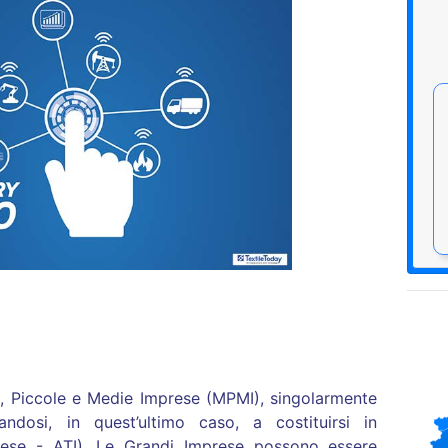
, Piccole e Medie Imprese (MPMI), singolarmente
ndosi, in quest’ultimo caso, a costituirsi in
ese - ATI). Le Grandi Imprese possono essere