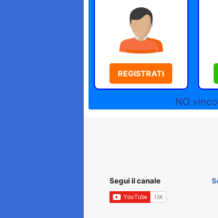
REGISTRATI
NO vincol
Segui il canale
S