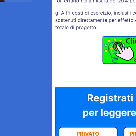
forfettario nella misura del 20% per
g. Altri costi di esercizio, inclusi i
sostenuti direttamente per effetto d
totale di progetto.
Registra
per leggere
PRIVATO
P