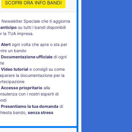
SCOPRI ORA INFO BANDI
 Newsletter Speciale che ti aggiorna
 anticipo
su tutti i bandi disponibili
r la TUA impresa.
Alert
ogni volta che apre o sta per
rire un bando
Documentazione ufficiale
di ogni
te
Video tutorial
e consigli su come
eparare la documentazione per la
rtecipazione
Accesso priopritario
alla
nsulenza con i nostri esperti di
andi
Presentiamo la tua domanda
di
chiesta bando,
senza stress