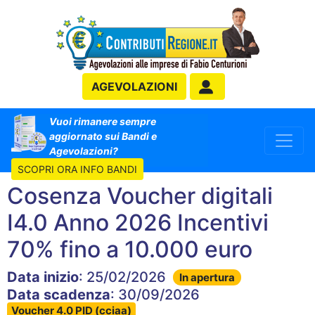
AGEVOLAZIONI
Vuoi rimanere sempre
aggiornato sui Bandi e
Agevolazioni?
SCOPRI ORA INFO BANDI
Cosenza Voucher digitali
I4.0 Anno 2026 Incentivi
70% fino a 10.000 euro
Data inizio
: 25/02/2026
In apertura
Data scadenza
: 30/09/2026
Voucher 4.0 PID (cciaa)