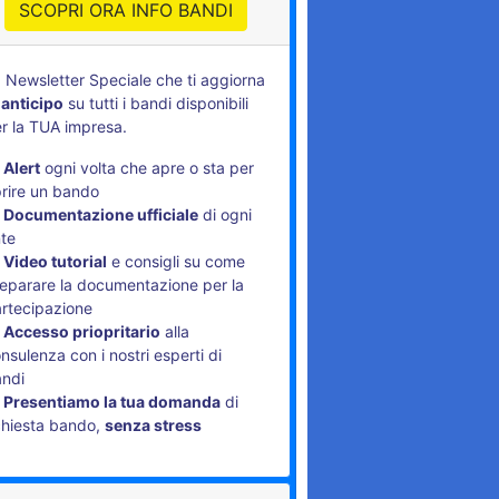
SCOPRI ORA INFO BANDI
 Newsletter Speciale che ti aggiorna
 anticipo
su tutti i bandi disponibili
r la TUA impresa.
Alert
ogni volta che apre o sta per
rire un bando
Documentazione ufficiale
di ogni
te
Video tutorial
e consigli su come
eparare la documentazione per la
rtecipazione
Accesso priopritario
alla
nsulenza con i nostri esperti di
andi
Presentiamo la tua domanda
di
chiesta bando,
senza stress