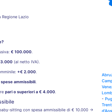
la Regione Lazio
e?
ssiva:
€ 100.000
.
13.000
(al netto IVA).
emminile:
+€ 2.000
.
Abru
Camp
 spese ammissibili
.
Vene
ere
pari o superiori a € 4.000
.
Lomb
-
Pug
sibile
Tren
baby-sitting con spesa ammissibile di € 10.000 →
d'Ao