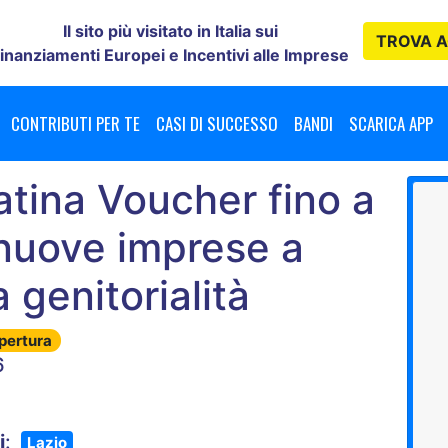
Il sito più visitato in Italia sui
TROVA
A
inanziamenti Europei e Incentivi alle Imprese
CONTRIBUTI PER TE
CASI DI SUCCESSO
BANDI
SCARICA APP
atina Voucher fino a
nuove imprese a
 genitorialità
apertura
6
i
:
Lazio