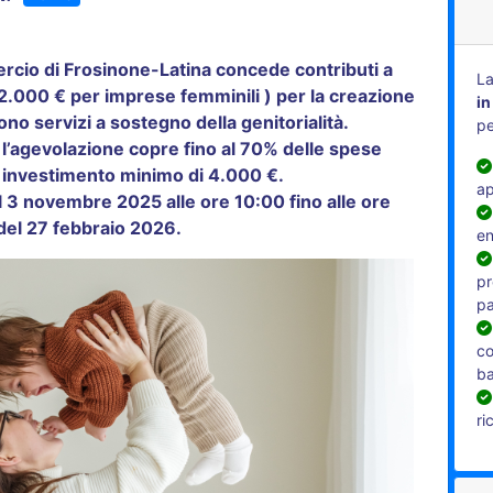
rcio di Frosinone-Latina concede contributi a
La
2.000 € per imprese femminili ) per la creazione
in
no servizi a sostegno della genitorialità.
pe
 l’agevolazione copre fino al 70% delle spese
 investimento minimo di 4.000 €.
ap
 3 novembre 2025 alle ore 10:00 fino alle ore
del 27 febbraio 2026.
en
pr
pa
co
b
ri