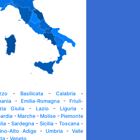
zzo
-
Basilicata
-
Calabria
-
ania
-
Emilia-Romagna
-
Friuli-
zia Giulia
-
Lazio
-
Liguria
-
ardia
-
Marche
-
Molise
-
Piemonte
lia
-
Sardegna
-
Sicilia
-
Toscana
-
tino-Alto Adige
-
Umbria
-
Valle
sta
-
Veneto