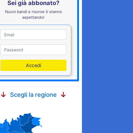
Sei già abbonato?
Nuovi bandi e risorse ti stanno
aspettando!
Utente
Password
Accedi
Scegli la regione