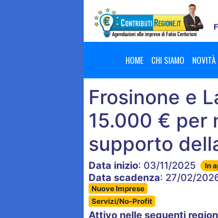
F
HOME
CHI SIAMO
NOVITÀ
Frosinone e L
15.000 € per 
supporto della
Data inizio
: 03/11/2025
In 
Data scadenza
: 27/02/202
Nuove Imprese
Servizi/No-Profit
Attivo nelle seguenti region