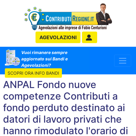
AGEVOLAZIONI
Vuoi rimanere sempre
aggiornato sui Bandi e
Agevolazioni?
SCOPRI ORA INFO BANDI
ANPAL Fondo nuove
competenze Contributi a
fondo perduto destinato ai
datori di lavoro privati che
hanno rimodulato l'orario di