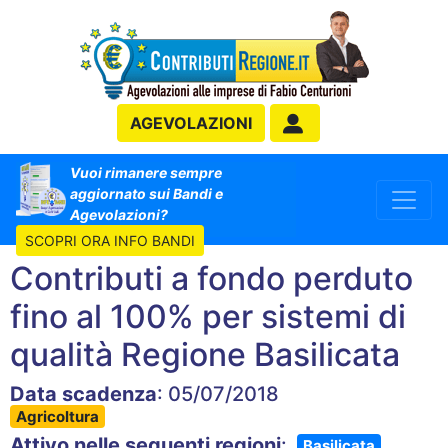
AGEVOLAZIONI
Vuoi rimanere sempre
aggiornato sui Bandi e
Agevolazioni?
SCOPRI ORA INFO BANDI
Contributi a fondo perduto
fino al 100% per sistemi di
qualità Regione Basilicata
Data scadenza
: 05/07/2018
Agricoltura
Attivo nelle seguenti regioni
:
Basilicata