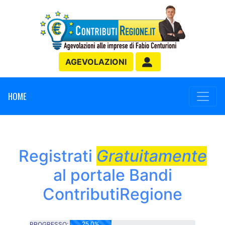
AGEVOLAZIONI
HOME
Registrati
Gratuitamente
al portale Bandi
ContributiRegione
25.0%
PROGRESSO: