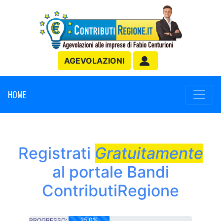
AGEVOLAZIONI
HOME
Registrati
Gratuitamente
al portale Bandi
ContributiRegione
25.0%
PROGRESSO: