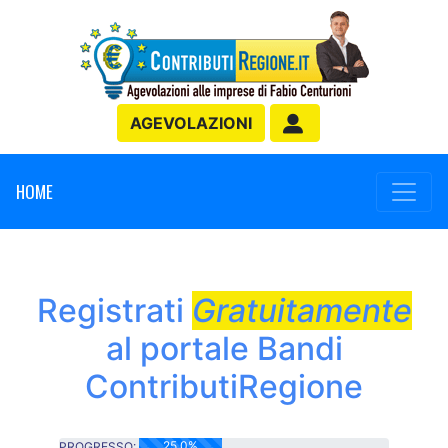
AGEVOLAZIONI
HOME
Registrati
Gratuitamente
al portale Bandi
ContributiRegione
25.0%
PROGRESSO: