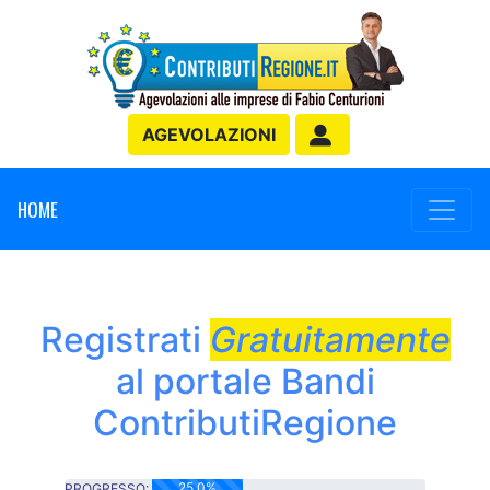
AGEVOLAZIONI
HOME
Registrati
Gratuitamente
al portale Bandi
ContributiRegione
25.0%
PROGRESSO: