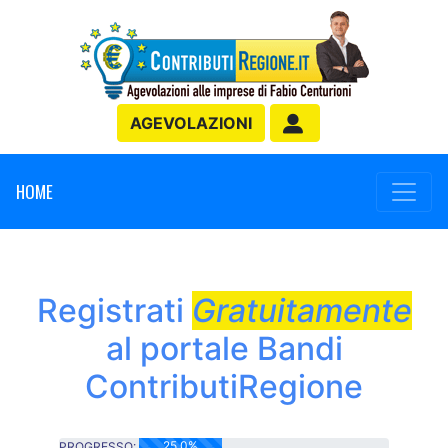
AGEVOLAZIONI
HOME
Registrati
Gratuitamente
al portale Bandi
ContributiRegione
25.0%
PROGRESSO: